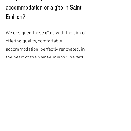
accommodation or a gîte in Saint-
Emilion?
We designed these gîtes with the aim of
offering quality, comfortable
accommodation, perfectly renovated, in
the heart of the Saint-Emilion vineyard.
With privileged locations in the heart of
the vineyards or in the historic center of
Saint-Emilion, and characteristics
specific to each, with each their own
atmosphere, the Gîtes de Bigaroux aim
to be a haven of peace for those who
want to spend a magnificent stay in
Saint Emilion. ​